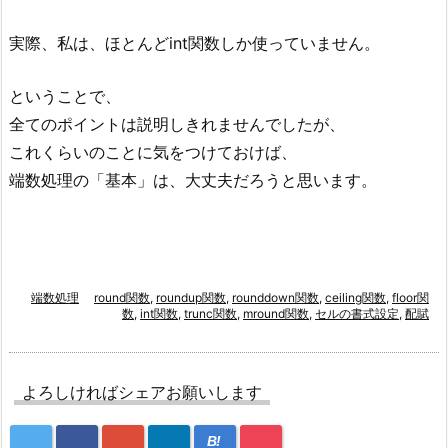
実際、私は、ほとんどint関数しか使っていません。
ということで、
全てのポイントは説明しきれませんでしたが、
これくらいのことに気をつけておけば、
端数処理の「基本」は、大丈夫だろうと思います。
端数処理
round関数
,
roundup関数
,
rounddown関数
,
ceiling関数
,
floor関
数
,
int関数
,
trunc関数
,
mround関数
,
セルの書式設定
,
配賦
よろしければシェアお願いします
B!