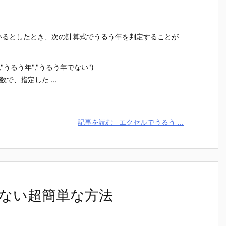
いるとしたとき、次の計算式でうるう年を判定することが
))=29,"うるう年","うるう年でない")
関数で、指定した ...
記事を読む
エクセルでうるう ...
ない超簡単な方法