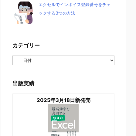
エクセルでインボイス登録番号をチェ
ックする3つの方法
カテゴリー
カ
テ
ゴ
リ
ー
出版実績
2025年3月18日新発売