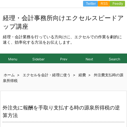
Twitter
RSS
Feedly
経理・会計事務所向けエクセルスピードア
ップ講座
経理・会計業務を行っている方向けに、エクセルでの作業を劇的に
速く、効率化する方法をお伝えします。
Menu
Sidebar
Prev
Next
Search
ホーム
>
エクセルを会計・経理に使う
>
経費
>
外注費支払時の源
泉所得税
外注先に報酬を手取り支払する時の源泉所得税の逆
算方法