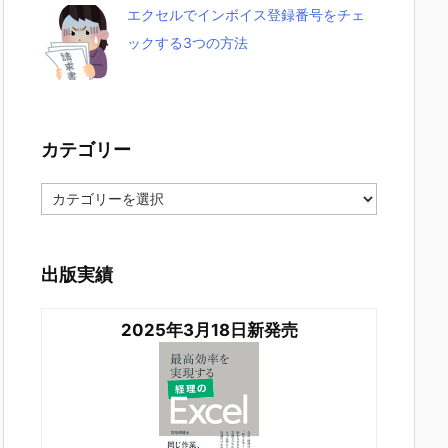
エクセルでインボイス登録番号をチェ
ックする3つの方法
カテゴリー
カ
テ
ゴ
リ
ー
出版実績
2025年3月18日新発売