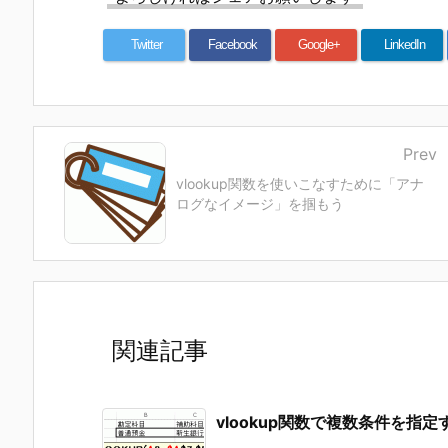
Twitter
Facebook
Google+
LinkedIn
Prev
vlookup関数を使いこなすために「アナ
ログなイメージ」を掴もう
関連記事
vlookup関数で複数条件を指定