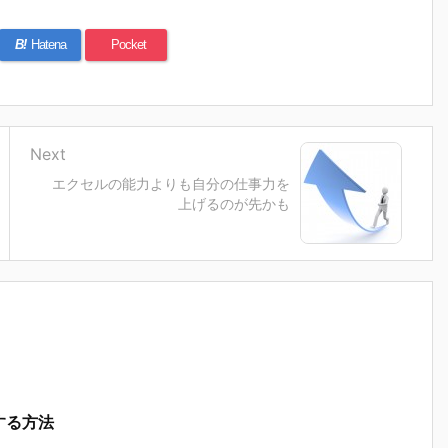
B!
Hatena
Pocket
Next
エクセルの能力よりも自分の仕事力を
上げるのが先かも
する方法