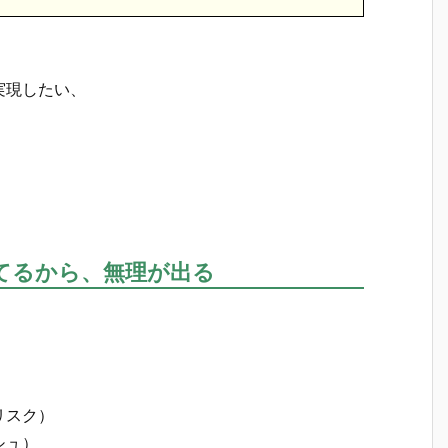
実現したい、
てるから、無理が出る
リスク）
シュ）