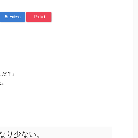
B!
Hatena
Pocket
んだ？」
た。
なり少ない。