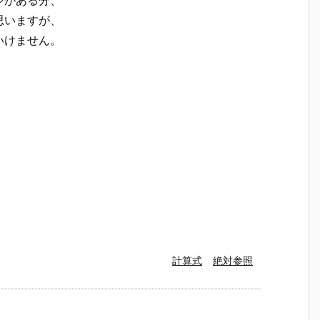
ジがある分、
思いますが、
いけません。
計算式
絶対参照