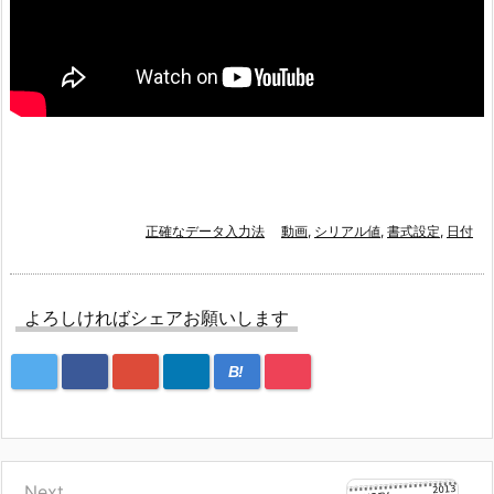
正確なデータ入力法
動画
,
シリアル値
,
書式設定
,
日付
よろしければシェアお願いします
B!
Next