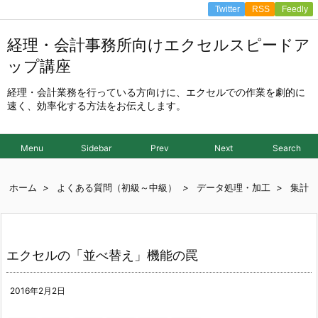
Twitter
RSS
Feedly
経理・会計事務所向けエクセルスピードア
ップ講座
経理・会計業務を行っている方向けに、エクセルでの作業を劇的に
速く、効率化する方法をお伝えします。
Menu
Sidebar
Prev
Next
Search
ホーム
>
よくある質問（初級～中級）
>
データ処理・加工
>
集計
エクセルの「並べ替え」機能の罠
2016年2月2日