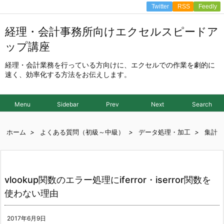
Twitter
RSS
Feedly
経理・会計事務所向けエクセルスピードア
ップ講座
経理・会計業務を行っている方向けに、エクセルでの作業を劇的に
速く、効率化する方法をお伝えします。
Menu
Sidebar
Prev
Next
Search
ホーム
>
よくある質問（初級～中級）
>
データ処理・加工
>
集計
vlookup関数のエラー処理にiferror・iserror関数を
使わない理由
2017年6月9日