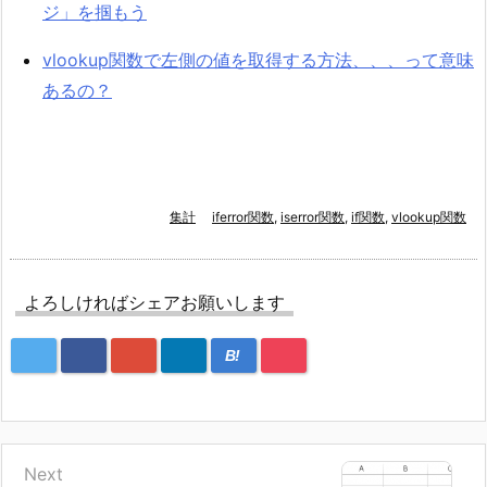
ジ」を掴もう
vlookup関数で左側の値を取得する方法、、、って意味
あるの？
集計
iferror関数
,
iserror関数
,
if関数
,
vlookup関数
よろしければシェアお願いします
B!
Next