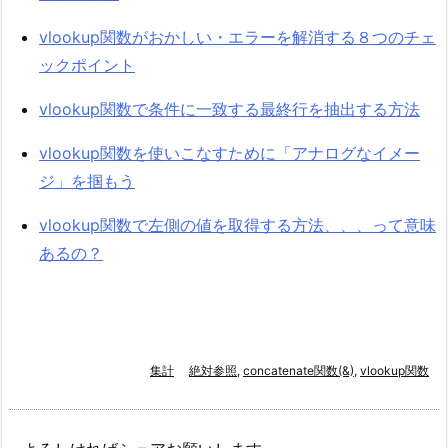
vlookup関数がおかしい・エラーを解消する８つのチェ
ックポイント
vlookup関数で条件に一致する最終行を抽出する方法
vlookup関数を使いこなすために「アナログなイメー
ジ」を掴もう
vlookup関数で左側の値を取得する方法、、、って意味
あるの？
集計
絶対参照
,
concatenate関数(&)
,
vlookup関数