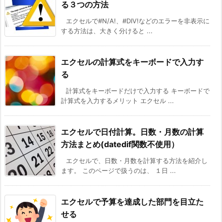
る３つの方法
エクセルで#N/A!、#DIV!などのエラーを非表示に
する方法は、大きく分けると ...
エクセルの計算式をキーボードで入力す
る
計算式をキーボードだけで入力する キーボードで
計算式を入力するメリット エクセル ...
エクセルで日付計算。日数・月数の計算
方法まとめ(datedif関数不使用）
エクセルで、日数・月数を計算する方法を紹介し
ます。 このページで扱うのは、 １日 ...
エクセルで予算を達成した部門を目立た
せる