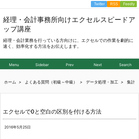
Twitter
RSS
Feedly
経理・会計事務所向けエクセルスピードア
ップ講座
経理・会計業務を行っている方向けに、エクセルでの作業を劇的に
速く、効率化する方法をお伝えします。
Menu
Sidebar
Prev
Next
Search
ホーム
>
よくある質問（初級～中級）
>
データ処理・加工
>
集計
エクセルで0と空白の区別を付ける方法
2016年5月25日